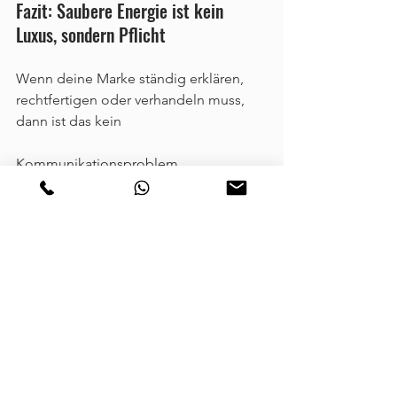
Fazit: Saubere Energie ist kein 
Luxus, sondern Pflicht
Wenn deine Marke ständig erklären, 
rechtfertigen oder verhandeln muss, 
dann ist das kein 
Kommunikationsproblem.
Es ist ein Strukturproblem.
Markenführung bedeutet:
Verantwortung halten
Systeme bewusst wählen
Energie nicht auslagern
Denn deine Marke arbeitet immer. Die 
einzige Frage ist: 
auf deiner Frequenz – 
oder auf der von jemand anderem?