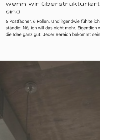
14. März
2 Min. Lesezeit
Was es mit uns macht,
wenn wir überstrukturiert
sind
6 Postfächer. 6 Rollen. Und irgendwie fühlte ich
ständig: Nö, ich will das nicht mehr. Eigentlich war
die Idee ganz gut: Jeder Bereich bekommt sein
eigenes Postfach. Am Schluss hatte ich 6 E-Mail-
Adressen. Für Kunden, Buchhaltung, Tool-Logins,
Office, Privat – und eine veraltete aus einer
früheren beruflichen Phase. Natürlich alle vor der
KI-Revolution angelegt. Klingt erstmal organisiert,
oder? War es aber nicht. Es war ein stiller
Energiefresser. Ich habe es geändert, aber