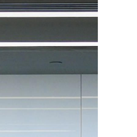
Kundenbeziehungen entstehen aus Resonanz
oder aus dem Versuch, etwas zu erfüllen, das
woanders fehlt. Gegenstände tragen manchmal
Identitäten, die längst nicht mehr passen. Diese
Dynamiken zeigen sich im Verborgenen: in
geschäftlichen und privaten Netzwerken, in
Räumen, in denen du arbeitest oder lebst, in
Kundenbeziehungen, selbst in Gegenständen um
dich herum. Ein Blick von außen bringt ans L